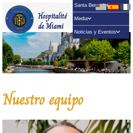
Santa Bernadette
Hospitalité
Pago
Donar
Media
de Miami
Noticias y Eventos
Nuestro equipo